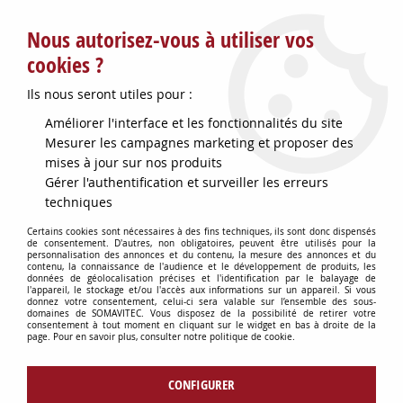
Service client : info@somavitec.fr ou au +33 (7) 85 19 42 23
Nous autorisez-vous à utiliser vos
du lundi au vendredi de 9h à 12h30 et de 13h30 à 18h (17h le
vendredi)
cookies ?
DESTOCKAGE SUR UNE SELECTION
Ils nous seront utiles pour :
D'ARTICLES - VOIR PLUS BAS
Améliorer l'interface et les fonctionnalités du site
Contactez-nous !
Mesurer les campagnes marketing et proposer des
mises à jour sur nos produits
Gérer l'authentification et surveiller les erreurs
0
techniques
Certains cookies sont nécessaires à des fins techniques, ils sont donc dispensés
de consentement. D'autres, non obligatoires, peuvent être utilisés pour la
personnalisation des annonces et du contenu, la mesure des annonces et du
Accueil
>
OENOLOGIE
>
PRODUITS OENOLOGIQUES
>
POCHE
contenu, la connaissance de l'audience et le développement de produits, les
INFUSION P/COPEAUX SAC 7.5KG
données de géolocalisation précises et l'identification par le balayage de
l'appareil, le stockage et/ou l'accès aux informations sur un appareil. Si vous
donnez votre consentement, celui-ci sera valable sur l’ensemble des sous-
domaines de SOMAVITEC. Vous disposez de la possibilité de retirer votre
consentement à tout moment en cliquant sur le widget en bas à droite de la
page. Pour en savoir plus, consulter notre politique de cookie.
CONFIGURER