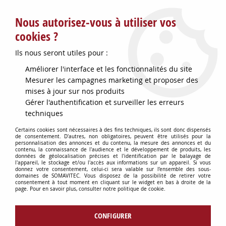
Service client : info@somavitec.fr ou au +33 (7) 85 19 42 23
Nous autorisez-vous à utiliser vos
du lundi au vendredi de 9h à 12h30 et de 13h30 à 18h (17h le
vendredi)
cookies ?
DESTOCKAGE SUR UNE SELECTION
Ils nous seront utiles pour :
D'ARTICLES - VOIR PLUS BAS
Améliorer l'interface et les fonctionnalités du site
Contactez-nous !
Mesurer les campagnes marketing et proposer des
mises à jour sur nos produits
Gérer l'authentification et surveiller les erreurs
0
techniques
Certains cookies sont nécessaires à des fins techniques, ils sont donc dispensés
de consentement. D'autres, non obligatoires, peuvent être utilisés pour la
personnalisation des annonces et du contenu, la mesure des annonces et du
Accueil
>
POMPES
>
POMPES & PIECES DETACHEES CAZAUX
>
POMPE
contenu, la connaissance de l'audience et le développement de produits, les
ROTOR OENOFLEX 200 LCE15/260V
données de géolocalisation précises et l'identification par le balayage de
l'appareil, le stockage et/ou l'accès aux informations sur un appareil. Si vous
donnez votre consentement, celui-ci sera valable sur l’ensemble des sous-
domaines de SOMAVITEC. Vous disposez de la possibilité de retirer votre
consentement à tout moment en cliquant sur le widget en bas à droite de la
page. Pour en savoir plus, consulter notre politique de cookie.
CONFIGURER