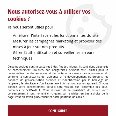
Service client : info@somavitec.fr ou au +33 (7) 85 19 42 23
Nous autorisez-vous à utiliser vos
du lundi au vendredi de 9h à 12h30 et de 13h30 à 18h (17h le
vendredi)
cookies ?
DESTOCKAGE SUR UNE SELECTION
Ils nous seront utiles pour :
D'ARTICLES - VOIR PLUS BAS
Améliorer l'interface et les fonctionnalités du site
Contactez-nous !
Mesurer les campagnes marketing et proposer des
mises à jour sur nos produits
Gérer l'authentification et surveiller les erreurs
0
techniques
Certains cookies sont nécessaires à des fins techniques, ils sont donc dispensés
de consentement. D'autres, non obligatoires, peuvent être utilisés pour la
personnalisation des annonces et du contenu, la mesure des annonces et du
Accueil
>
POMPES
>
POMPES & PIECES DETACHEES CAZAUX
>
POMPE
contenu, la connaissance de l'audience et le développement de produits, les
ROTOR OENOFLEX 300 LC170/340
données de géolocalisation précises et l'identification par le balayage de
l'appareil, le stockage et/ou l'accès aux informations sur un appareil. Si vous
donnez votre consentement, celui-ci sera valable sur l’ensemble des sous-
domaines de SOMAVITEC. Vous disposez de la possibilité de retirer votre
consentement à tout moment en cliquant sur le widget en bas à droite de la
page. Pour en savoir plus, consulter notre politique de cookie.
CONFIGURER