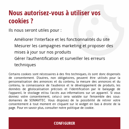
Service client : info@somavitec.fr ou au +33 (7) 85 19 42 23
Nous autorisez-vous à utiliser vos
du lundi au vendredi de 9h à 12h30 et de 13h30 à 18h (17h le
vendredi)
cookies ?
DESTOCKAGE SUR UNE SELECTION
Ils nous seront utiles pour :
D'ARTICLES - VOIR PLUS BAS
Améliorer l'interface et les fonctionnalités du site
Contactez-nous !
Mesurer les campagnes marketing et proposer des
mises à jour sur nos produits
Gérer l'authentification et surveiller les erreurs
0
techniques
Certains cookies sont nécessaires à des fins techniques, ils sont donc dispensés
de consentement. D'autres, non obligatoires, peuvent être utilisés pour la
personnalisation des annonces et du contenu, la mesure des annonces et du
Accueil
>
OENOLOGIE
>
ANALYSE DU VIN & ACCESSOIRES
>
PRESSOIR
contenu, la connaissance de l'audience et le développement de produits, les
ECHANTILLON 5L ALU+INOX
données de géolocalisation précises et l'identification par le balayage de
l'appareil, le stockage et/ou l'accès aux informations sur un appareil. Si vous
donnez votre consentement, celui-ci sera valable sur l’ensemble des sous-
domaines de SOMAVITEC. Vous disposez de la possibilité de retirer votre
consentement à tout moment en cliquant sur le widget en bas à droite de la
page. Pour en savoir plus, consulter notre politique de cookie.
CONFIGURER