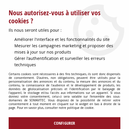
Service client : info@somavitec.fr ou au +33 (7) 85 19 42 23
Nous autorisez-vous à utiliser vos
du lundi au vendredi de 9h à 12h30 et de 13h30 à 18h (17h le
vendredi)
cookies ?
DESTOCKAGE SUR UNE SELECTION
Ils nous seront utiles pour :
D'ARTICLES - VOIR PLUS BAS
Améliorer l'interface et les fonctionnalités du site
Contactez-nous !
Mesurer les campagnes marketing et proposer des
mises à jour sur nos produits
Gérer l'authentification et surveiller les erreurs
0
techniques
Certains cookies sont nécessaires à des fins techniques, ils sont donc dispensés
de consentement. D'autres, non obligatoires, peuvent être utilisés pour la
personnalisation des annonces et du contenu, la mesure des annonces et du
Accueil
>
TUYAUX & RACCORDS
>
RACCORDERIE VINICOLE
>
RACCORD
contenu, la connaissance de l'audience et le développement de produits, les
GAS INOX FEM 15X21A SOUDER
données de géolocalisation précises et l'identification par le balayage de
l'appareil, le stockage et/ou l'accès aux informations sur un appareil. Si vous
donnez votre consentement, celui-ci sera valable sur l’ensemble des sous-
domaines de SOMAVITEC. Vous disposez de la possibilité de retirer votre
consentement à tout moment en cliquant sur le widget en bas à droite de la
page. Pour en savoir plus, consulter notre politique de cookie.
CONFIGURER