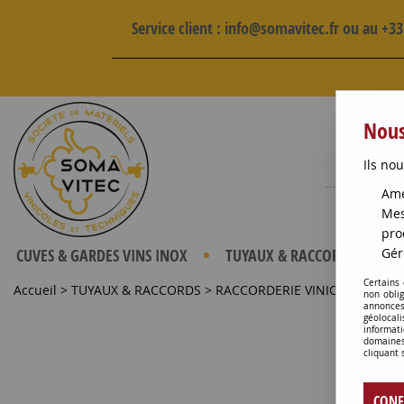
Service client : info@somavitec.fr ou au +3
DESTOCKAGE SUR UNE
Nous
Ils nou
Amé
Mes
pro
CUVES & GARDES VINS INOX
TUYAUX & RACCORDS
P
Gér
Certains
Accueil
>
TUYAUX & RACCORDS
>
RACCORDERIE VINICOLE
>
RAC
non obli
annonces
géolocal
informati
domaines
cliquant 
CONF