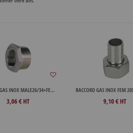
donner votre avis.
RACCORD GAS INOX MALE26/34+FEM20/27
3,06 €
HT
9,10 €
HT