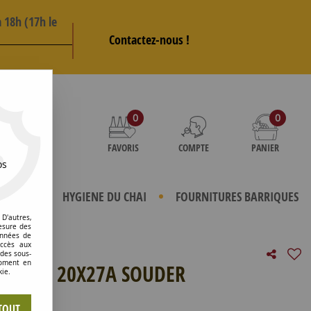
 18h (17h le
Contactez-nous !
AS
0
0
FAVORIS
COMPTE
PANIER
os
TERIELS
HYGIENE DU CHAI
FOURNITURES BARRIQUES
D'autres,
esure des
onnées de
accès aux
 des sous-
moment en
X MALE 20X27A SOUDER
kie.
e avis !
TOUT