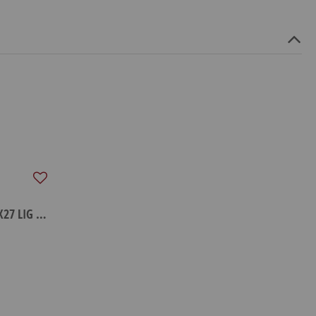
RACCORD GAS INOX FEM 20X27 LIG D19