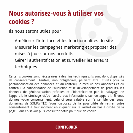
Service client : info@somavitec.fr ou au +33 (7) 85 19 42 23
Nous autorisez-vous à utiliser vos
du lundi au vendredi de 9h à 12h30 et de 13h30 à 18h (17h le
vendredi)
cookies ?
DESTOCKAGE SUR UNE SELECTION
Ils nous seront utiles pour :
D'ARTICLES - VOIR PLUS BAS
Améliorer l'interface et les fonctionnalités du site
Contactez-nous !
Mesurer les campagnes marketing et proposer des
mises à jour sur nos produits
Gérer l'authentification et surveiller les erreurs
0
techniques
Certains cookies sont nécessaires à des fins techniques, ils sont donc dispensés
de consentement. D'autres, non obligatoires, peuvent être utilisés pour la
personnalisation des annonces et du contenu, la mesure des annonces et du
Accueil
>
TUYAUX & RACCORDS
>
RACCORDERIE VINICOLE
>
RACCORD
contenu, la connaissance de l'audience et le développement de produits, les
INOX MALE D40 MAC+LIGATURE
données de géolocalisation précises et l'identification par le balayage de
l'appareil, le stockage et/ou l'accès aux informations sur un appareil. Si vous
donnez votre consentement, celui-ci sera valable sur l’ensemble des sous-
domaines de SOMAVITEC. Vous disposez de la possibilité de retirer votre
consentement à tout moment en cliquant sur le widget en bas à droite de la
page. Pour en savoir plus, consulter notre politique de cookie.
CONFIGURER