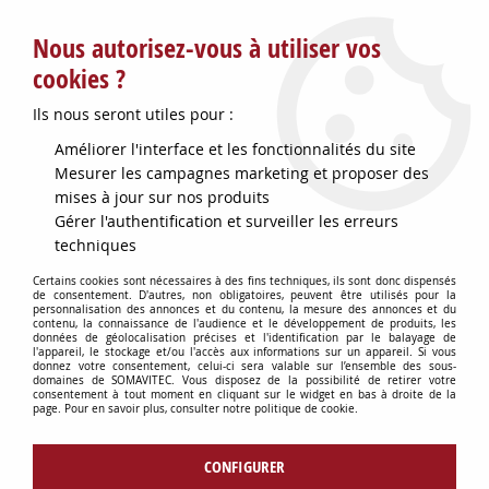
Service client : info@somavitec.fr ou au +33 (7) 85 19 42 23
Nous autorisez-vous à utiliser vos
du lundi au vendredi de 9h à 12h30 et de 13h30 à 18h (17h le
vendredi)
cookies ?
DESTOCKAGE SUR UNE SELECTION
Ils nous seront utiles pour :
D'ARTICLES - VOIR PLUS BAS
Améliorer l'interface et les fonctionnalités du site
Contactez-nous !
Mesurer les campagnes marketing et proposer des
mises à jour sur nos produits
Gérer l'authentification et surveiller les erreurs
0
techniques
Certains cookies sont nécessaires à des fins techniques, ils sont donc dispensés
de consentement. D'autres, non obligatoires, peuvent être utilisés pour la
personnalisation des annonces et du contenu, la mesure des annonces et du
Accueil
>
HYGIÈNE DU CHAI
>
contenu, la connaissance de l'audience et le développement de produits, les
HYGIÈNE DU CHAI : PRODUITS & MATÉRIELS
>
RACLE-SOL
données de géolocalisation précises et l'identification par le balayage de
l'appareil, le stockage et/ou l'accès aux informations sur un appareil. Si vous
ALIMENTAIRE 70CM A VIS
donnez votre consentement, celui-ci sera valable sur l’ensemble des sous-
domaines de SOMAVITEC. Vous disposez de la possibilité de retirer votre
consentement à tout moment en cliquant sur le widget en bas à droite de la
page. Pour en savoir plus, consulter notre politique de cookie.
CONFIGURER