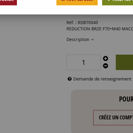
24
,
66
€
HT
Réf. :
RDB70X40
REDUCTION BRZE F70+M40 MAC
Description
Demande de renseignement
POUR
CRÉEZ UN COMP