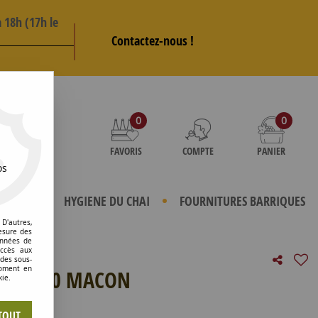
 18h (17h le
Contactez-nous !
AS
0
0
FAVORIS
COMPTE
PANIER
os
TERIELS
HYGIENE DU CHAI
FOURNITURES BARRIQUES
D'autres,
esure des
onnées de
accès aux
 des sous-
moment en
F70+M40 MACON
kie.
e avis !
TOUT