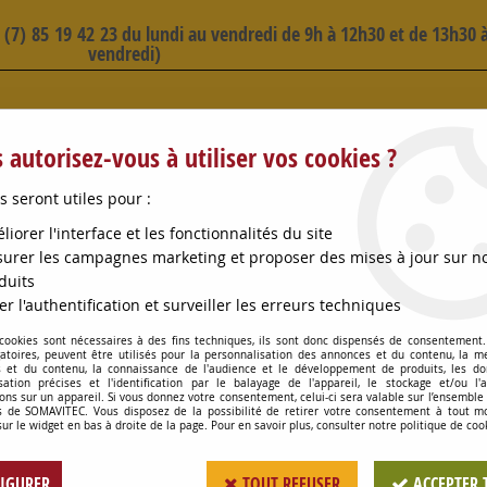
3 (7) 85 19 42 23 du lundi au vendredi de 9h à 12h30 et de 13h30 à
vendredi)
 SELECTION D'ARTICLES - VOIR PLUS B
 autorisez-vous à utiliser vos cookies ?
s seront utiles pour :
liorer l'interface et les fonctionnalités du site
urer les campagnes marketing et proposer des mises à jour sur n
duits
OMPES
CONSOMMABLES
OENOLOGIE
PETITS MA
er l'authentification et surveiller les erreurs techniques
 cookies sont nécessaires à des fins techniques, ils sont donc dispensés de consentement. 
UCTION BRZE F70+M40 MACON
gatoires, peuvent être utilisés pour la personnalisation des annonces et du contenu, la m
 et du contenu, la connaissance de l'audience et le développement de produits, les d
isation précises et l'identification par le balayage de l'appareil, le stockage et/ou l'
ons sur un appareil. Si vous donnez votre consentement, celui-ci sera valable sur l’ensemble
 de SOMAVITEC. Vous disposez de la possibilité de retirer votre consentement à tout 
REDUCTION BRZE 
sur le widget en bas à droite de la page. Pour en savoir plus, consulter notre politique de coo
Soyez le premier à donner votr
IGURER
TOUT REFUSER
ACCEPTER 