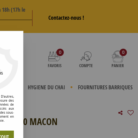
 18h (17h le
Contactez-nous !
AS
0
0
FAVORIS
COMPTE
PANIER
os
TERIELS
HYGIENE DU CHAI
FOURNITURES BARRIQUES
D'autres,
esure des
onnées de
accès aux
 des sous-
moment en
F70/M40 MACON
kie.
e avis !
TOUT