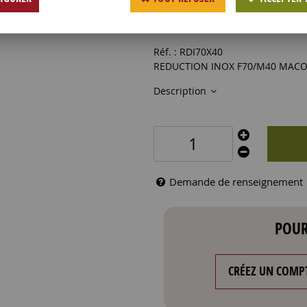
41
,
00
€
HT
Réf. :
RDI70X40
REDUCTION INOX F70/M40 MAC
Description
Demande de renseignement
POUR
CRÉEZ UN COMP