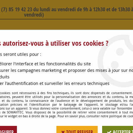
3 (7) 85 19 42 23 du lundi au vendredi de 9h à 12h30 et de 13h30 à
vendredi)
 SELECTION D'ARTICLES - VOIR PLUS B
 autorisez-vous à utiliser vos cookies ?
s seront utiles pour :
liorer l'interface et les fonctionnalités du site
urer les campagnes marketing et proposer des mises à jour sur n
duits
OMPES
CONSOMMABLES
OENOLOGIE
PETITS MA
er l'authentification et surveiller les erreurs techniques
 cookies sont nécessaires à des fins techniques, ils sont donc dispensés de consentement. 
UCTION INOX F70/M40 MACON
gatoires, peuvent être utilisés pour la personnalisation des annonces et du contenu, la m
 et du contenu, la connaissance de l'audience et le développement de produits, les d
isation précises et l'identification par le balayage de l'appareil, le stockage et/ou l'
ons sur un appareil. Si vous donnez votre consentement, celui-ci sera valable sur l’ensemble
 de SOMAVITEC. Vous disposez de la possibilité de retirer votre consentement à tout 
REDUCTION INOX 
sur le widget en bas à droite de la page. Pour en savoir plus, consulter notre politique de coo
Soyez le premier à donner votr
IGURER
TOUT REFUSER
ACCEPTER 