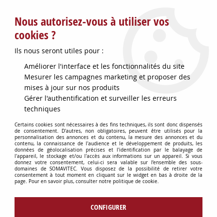
Service client : info@somavitec.fr ou au +33 (7) 85 19 42 23
Nous autorisez-vous à utiliser vos
du lundi au vendredi de 9h à 12h30 et de 13h30 à 18h (17h le
vendredi)
cookies ?
DESTOCKAGE SUR UNE SELECTION
Ils nous seront utiles pour :
D'ARTICLES - VOIR PLUS BAS
Améliorer l'interface et les fonctionnalités du site
Contactez-nous !
Mesurer les campagnes marketing et proposer des
mises à jour sur nos produits
Gérer l'authentification et surveiller les erreurs
0
techniques
Certains cookies sont nécessaires à des fins techniques, ils sont donc dispensés
de consentement. D'autres, non obligatoires, peuvent être utilisés pour la
personnalisation des annonces et du contenu, la mesure des annonces et du
Accueil
>
TUYAUX & RACCORDS
>
RACCORDERIE VINICOLE
>
contenu, la connaissance de l'audience et le développement de produits, les
REDUCTION INOX M40 MAC+LIGATURE D20
données de géolocalisation précises et l'identification par le balayage de
l'appareil, le stockage et/ou l'accès aux informations sur un appareil. Si vous
donnez votre consentement, celui-ci sera valable sur l’ensemble des sous-
domaines de SOMAVITEC. Vous disposez de la possibilité de retirer votre
consentement à tout moment en cliquant sur le widget en bas à droite de la
page. Pour en savoir plus, consulter notre politique de cookie.
CONFIGURER