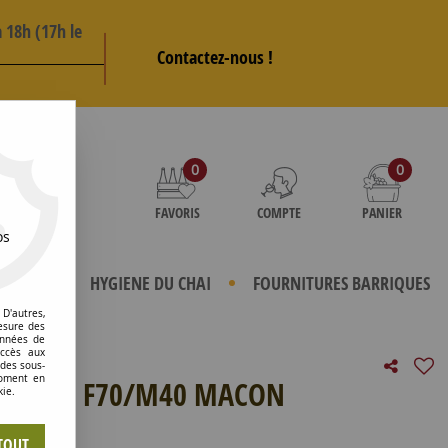
 18h (17h le
Contactez-nous !
AS
0
0
FAVORIS
COMPTE
PANIER
os
TERIELS
HYGIENE DU CHAI
FOURNITURES BARRIQUES
D'autres,
esure des
onnées de
accès aux
 des sous-
moment en
MOBILE F70/M40 MACON
kie.
e avis !
TOUT