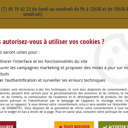
3 (7) 85 19 42 23 du lundi au vendredi de 9h à 12h30 et de 13h30 à
vendredi)
 SELECTION D'ARTICLES - VOIR PLUS B
 autorisez-vous à utiliser vos cookies ?
s seront utiles pour :
liorer l'interface et les fonctionnalités du site
urer les campagnes marketing et proposer des mises à jour sur n
duits
OMPES
CONSOMMABLES
OENOLOGIE
PETITS MA
er l'authentification et surveiller les erreurs techniques
 cookies sont nécessaires à des fins techniques, ils sont donc dispensés de consentement. 
UCTION INOX MOBILE F70/M40 MACON
gatoires, peuvent être utilisés pour la personnalisation des annonces et du contenu, la m
 et du contenu, la connaissance de l'audience et le développement de produits, les d
isation précises et l'identification par le balayage de l'appareil, le stockage et/ou l'
ons sur un appareil. Si vous donnez votre consentement, celui-ci sera valable sur l’ensemble
 de SOMAVITEC. Vous disposez de la possibilité de retirer votre consentement à tout 
REDUCTION INOX 
sur le widget en bas à droite de la page. Pour en savoir plus, consulter notre politique de coo
Soyez le premier à donner votr
IGURER
TOUT REFUSER
ACCEPTER 