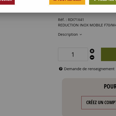
39
,
95
€
HT
Réf. :
RDI71X41
REDUCTION INOX MOBILE F70/
Description
Demande de renseignement
POUR
CRÉEZ UN COMP