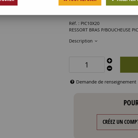
31
,
56
€
HT
Réf. :
PIC10X20
RESSORT BRAS P/BOUCHEUSE P
Description
Demande de renseignement
POUR
CRÉEZ UN COMP