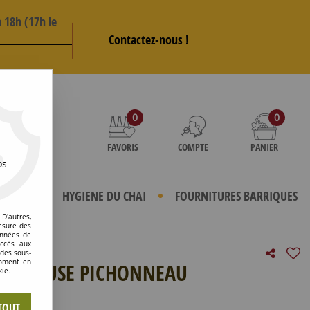
 18h (17h le
Contactez-nous !
AS
0
0
FAVORIS
COMPTE
PANIER
os
TERIELS
HYGIENE DU CHAI
FOURNITURES BARRIQUES
D'autres,
esure des
onnées de
accès aux
 des sous-
moment en
BOUCHEUSE PICHONNEAU
kie.
e avis !
TOUT