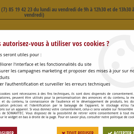
3 (7) 85 19 42 23 du lundi au vendredi de 9h à 12h30 et de 13h30 à
vendredi)
 SELECTION D'ARTICLES - VOIR PLUS B
 autorisez-vous à utiliser vos cookies ?
s seront utiles pour :
liorer l'interface et les fonctionnalités du site
urer les campagnes marketing et proposer des mises à jour sur n
duits
OMPES
CONSOMMABLES
OENOLOGIE
PETITS MA
er l'authentification et surveiller les erreurs techniques
 cookies sont nécessaires à des fins techniques, ils sont donc dispensés de consentement. 
ES
>
RESSORT BRAS P/BOUCHEUSE PICHONNEAU
gatoires, peuvent être utilisés pour la personnalisation des annonces et du contenu, la m
 et du contenu, la connaissance de l'audience et le développement de produits, les d
isation précises et l'identification par le balayage de l'appareil, le stockage et/ou l'
ons sur un appareil. Si vous donnez votre consentement, celui-ci sera valable sur l’ensemble
 de SOMAVITEC. Vous disposez de la possibilité de retirer votre consentement à tout 
RESSORT BRAS P/
sur le widget en bas à droite de la page. Pour en savoir plus, consulter notre politique de coo
Soyez le premier à donner votr
IGURER
TOUT REFUSER
ACCEPTER 