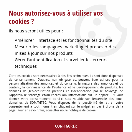
Service client : info@somavitec.fr ou au +33 (7) 85 19 42 23
Nous autorisez-vous à utiliser vos
du lundi au vendredi de 9h à 12h30 et de 13h30 à 18h (17h le
vendredi)
cookies ?
DESTOCKAGE SUR UNE SELECTION
Ils nous seront utiles pour :
D'ARTICLES - VOIR PLUS BAS
Améliorer l'interface et les fonctionnalités du site
Contactez-nous !
Mesurer les campagnes marketing et proposer des
mises à jour sur nos produits
Gérer l'authentification et surveiller les erreurs
0
techniques
Certains cookies sont nécessaires à des fins techniques, ils sont donc dispensés
de consentement. D'autres, non obligatoires, peuvent être utilisés pour la
personnalisation des annonces et du contenu, la mesure des annonces et du
Accueil
>
PETITS MATERIELS
>
contenu, la connaissance de l'audience et le développement de produits, les
MISE EN BOUTEILLE VIN & ACCESSOIRES
>
RESSORT GACHETTE
données de géolocalisation précises et l'identification par le balayage de
l'appareil, le stockage et/ou l'accès aux informations sur un appareil. Si vous
PISTOLET DEB
donnez votre consentement, celui-ci sera valable sur l’ensemble des sous-
domaines de SOMAVITEC. Vous disposez de la possibilité de retirer votre
consentement à tout moment en cliquant sur le widget en bas à droite de la
page. Pour en savoir plus, consulter notre politique de cookie.
CONFIGURER