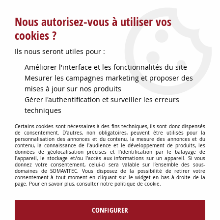
Service client : info@somavitec.fr ou au +33 (7) 85 19 42 23
Nous autorisez-vous à utiliser vos
du lundi au vendredi de 9h à 12h30 et de 13h30 à 18h (17h le
vendredi)
cookies ?
DESTOCKAGE SUR UNE SELECTION
Ils nous seront utiles pour :
D'ARTICLES - VOIR PLUS BAS
Améliorer l'interface et les fonctionnalités du site
Contactez-nous !
Mesurer les campagnes marketing et proposer des
mises à jour sur nos produits
Gérer l'authentification et surveiller les erreurs
0
techniques
Certains cookies sont nécessaires à des fins techniques, ils sont donc dispensés
de consentement. D'autres, non obligatoires, peuvent être utilisés pour la
personnalisation des annonces et du contenu, la mesure des annonces et du
Accueil
>
CONSOMMABLES DIVERS
>
ACCESSOIRES D'EMBALLAGE
>
contenu, la connaissance de l'audience et le développement de produits, les
RESSORT RAPPEL COUPE/TETE SIAT
données de géolocalisation précises et l'identification par le balayage de
l'appareil, le stockage et/ou l'accès aux informations sur un appareil. Si vous
donnez votre consentement, celui-ci sera valable sur l’ensemble des sous-
domaines de SOMAVITEC. Vous disposez de la possibilité de retirer votre
consentement à tout moment en cliquant sur le widget en bas à droite de la
page. Pour en savoir plus, consulter notre politique de cookie.
CONFIGURER