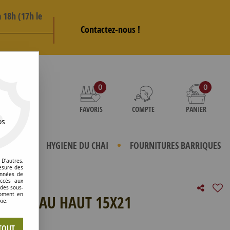
 18h (17h le
Contactez-nous !
AS
0
0
FAVORIS
COMPTE
PANIER
os
TERIELS
HYGIENE DU CHAI
FOURNITURES BARRIQUES
D'autres,
esure des
onnées de
accès aux
 des sous-
moment en
E NIVEAU HAUT 15X21
kie.
e avis !
TOUT