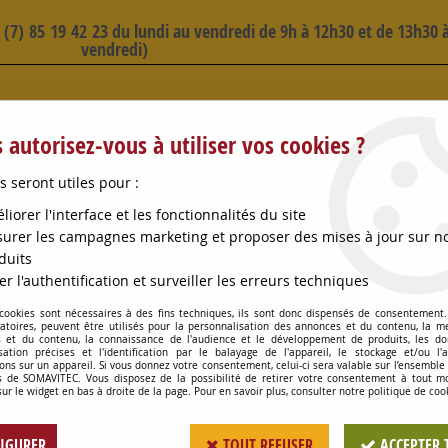
3 (7) 85 19 42 23 du lundi au vendredi de 9h à 12h30 et de 13h30 à
vendredi)
 SELECTION D'ARTICLES - VOIR PLUS B
 autorisez-vous à utiliser vos cookies ?
s seront utiles pour :
liorer l'interface et les fonctionnalités du site
urer les campagnes marketing et proposer des mises à jour sur n
duits
OMPES
CONSOMMABLES
OENOLOGIE
PETITS MA
er l'authentification et surveiller les erreurs techniques
 cookies sont nécessaires à des fins techniques, ils sont donc dispensés de consentement. 
ROBINET RETOUR DE NIVEAU HAUT 15X21
gatoires, peuvent être utilisés pour la personnalisation des annonces et du contenu, la m
 et du contenu, la connaissance de l'audience et le développement de produits, les d
isation précises et l'identification par le balayage de l'appareil, le stockage et/ou l'
ons sur un appareil. Si vous donnez votre consentement, celui-ci sera valable sur l’ensemble
 de SOMAVITEC. Vous disposez de la possibilité de retirer votre consentement à tout 
ROBINET RETOUR D
sur le widget en bas à droite de la page. Pour en savoir plus, consulter notre politique de coo
Soyez le premier à donner votr
IGURER
TOUT REFUSER
ACCEPTER 