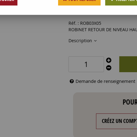
40
,
99
€
HT
Réf. :
ROB03X05
ROBINET RETOUR DE NIVEAU HAU
Description
Demande de renseignement
POUR
CRÉEZ UN COMP