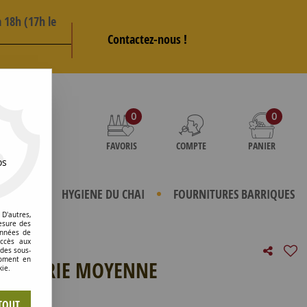
 18h (17h le
Contactez-nous !
AS
0
0
FAVORIS
COMPTE
PANIER
os
TERIELS
HYGIENE DU CHAI
FOURNITURES BARRIQUES
D'autres,
esure des
onnées de
accès aux
 des sous-
moment en
 M5 SERIE MOYENNE
kie.
e avis !
TOUT