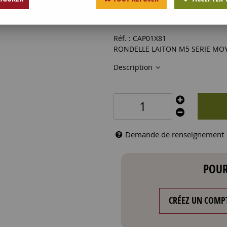
0
,
25
€
HT
Réf. :
CAP01X81
RONDELLE LAITON M5 SERIE MO
Description
Demande de renseignement
POUR
CRÉEZ UN COMP