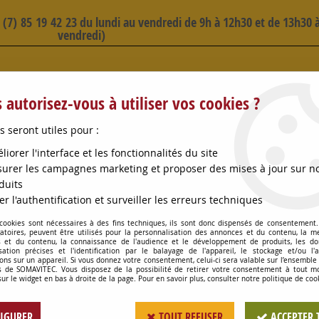
3 (7) 85 19 42 23 du lundi au vendredi de 9h à 12h30 et de 13h30 à
vendredi)
 SELECTION D'ARTICLES - VOIR PLUS B
 autorisez-vous à utiliser vos cookies ?
s seront utiles pour :
liorer l'interface et les fonctionnalités du site
urer les campagnes marketing et proposer des mises à jour sur n
duits
OMPES
CONSOMMABLES
OENOLOGIE
PETITS MA
er l'authentification et surveiller les erreurs techniques
 cookies sont nécessaires à des fins techniques, ils sont donc dispensés de consentement. 
LE LAITON M5 SERIE MOYENNE
gatoires, peuvent être utilisés pour la personnalisation des annonces et du contenu, la m
 et du contenu, la connaissance de l'audience et le développement de produits, les d
isation précises et l'identification par le balayage de l'appareil, le stockage et/ou l'
ons sur un appareil. Si vous donnez votre consentement, celui-ci sera valable sur l’ensemble
 de SOMAVITEC. Vous disposez de la possibilité de retirer votre consentement à tout 
RONDELLE LAITON
sur le widget en bas à droite de la page. Pour en savoir plus, consulter notre politique de coo
Soyez le premier à donner votr
IGURER
TOUT REFUSER
ACCEPTER 