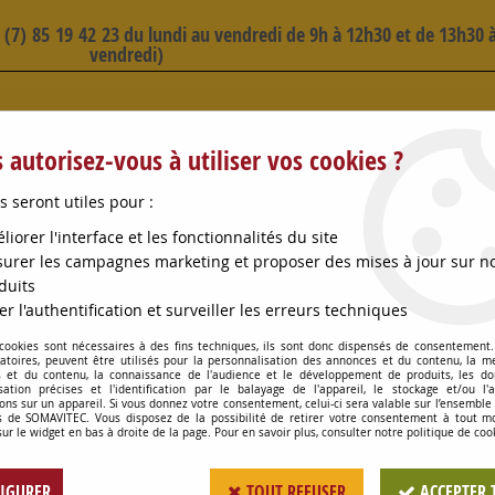
3 (7) 85 19 42 23 du lundi au vendredi de 9h à 12h30 et de 13h30 à
vendredi)
 SELECTION D'ARTICLES - VOIR PLUS B
 autorisez-vous à utiliser vos cookies ?
s seront utiles pour :
liorer l'interface et les fonctionnalités du site
urer les campagnes marketing et proposer des mises à jour sur n
duits
OMPES
CONSOMMABLES
OENOLOGIE
PETITS MA
er l'authentification et surveiller les erreurs techniques
 cookies sont nécessaires à des fins techniques, ils sont donc dispensés de consentement. 
ES
>
ROULEMENT ETANCHE 0629 LLUC3
gatoires, peuvent être utilisés pour la personnalisation des annonces et du contenu, la m
 et du contenu, la connaissance de l'audience et le développement de produits, les d
isation précises et l'identification par le balayage de l'appareil, le stockage et/ou l'
ons sur un appareil. Si vous donnez votre consentement, celui-ci sera valable sur l’ensemble
 de SOMAVITEC. Vous disposez de la possibilité de retirer votre consentement à tout 
ROULEMENT ETANC
sur le widget en bas à droite de la page. Pour en savoir plus, consulter notre politique de coo
Soyez le premier à donner votr
IGURER
TOUT REFUSER
ACCEPTER 