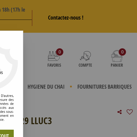
 18h (17h le
Contactez-nous !
AS
0
0
FAVORIS
COMPTE
PANIER
os
TERIELS
HYGIENE DU CHAI
FOURNITURES BARRIQUES
D'autres,
esure des
onnées de
accès aux
 des sous-
moment en
HE 0629 LLUC3
kie.
e avis !
TOUT