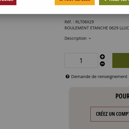
3
,
70
€
HT
Réf. :
RLT06X29
ROULEMENT ETANCHE 0629 LLUC
Description
Demande de renseignement
POUR
CRÉEZ UN COMP