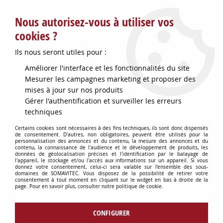
Service client : info@somavitec.fr ou au +33 (7) 85 19 42 23
Nous autorisez-vous à utiliser vos
du lundi au vendredi de 9h à 12h30 et de 13h30 à 18h (17h le
vendredi)
cookies ?
DESTOCKAGE SUR UNE SELECTION
Ils nous seront utiles pour :
D'ARTICLES - VOIR PLUS BAS
Améliorer l'interface et les fonctionnalités du site
Contactez-nous !
Mesurer les campagnes marketing et proposer des
mises à jour sur nos produits
Gérer l'authentification et surveiller les erreurs
0
techniques
Certains cookies sont nécessaires à des fins techniques, ils sont donc dispensés
de consentement. D'autres, non obligatoires, peuvent être utilisés pour la
personnalisation des annonces et du contenu, la mesure des annonces et du
Accueil
>
CONSOMMABLES DIVERS
>
PIECES DETACHEES DIVERSES
>
contenu, la connaissance de l'audience et le développement de produits, les
ROULEMENT ETANCHE 6306 LLUC3
données de géolocalisation précises et l'identification par le balayage de
l'appareil, le stockage et/ou l'accès aux informations sur un appareil. Si vous
donnez votre consentement, celui-ci sera valable sur l’ensemble des sous-
domaines de SOMAVITEC. Vous disposez de la possibilité de retirer votre
consentement à tout moment en cliquant sur le widget en bas à droite de la
page. Pour en savoir plus, consulter notre politique de cookie.
CONFIGURER