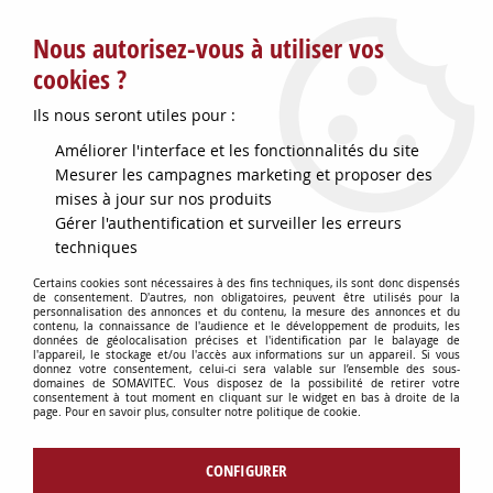
Service client : info@somavitec.fr ou au +33 (7) 85 19 42 23
Nous autorisez-vous à utiliser vos
du lundi au vendredi de 9h à 12h30 et de 13h30 à 18h (17h le
vendredi)
cookies ?
DESTOCKAGE SUR UNE SELECTION
Ils nous seront utiles pour :
D'ARTICLES - VOIR PLUS BAS
Améliorer l'interface et les fonctionnalités du site
Contactez-nous !
Mesurer les campagnes marketing et proposer des
mises à jour sur nos produits
Gérer l'authentification et surveiller les erreurs
0
techniques
Certains cookies sont nécessaires à des fins techniques, ils sont donc dispensés
de consentement. D'autres, non obligatoires, peuvent être utilisés pour la
personnalisation des annonces et du contenu, la mesure des annonces et du
Accueil
>
CONSOMMABLES DIVERS
>
PIECES DETACHEES DIVERSES
>
contenu, la connaissance de l'audience et le développement de produits, les
ROULEMENT ETANCHE 6307 LLUC3
données de géolocalisation précises et l'identification par le balayage de
l'appareil, le stockage et/ou l'accès aux informations sur un appareil. Si vous
donnez votre consentement, celui-ci sera valable sur l’ensemble des sous-
domaines de SOMAVITEC. Vous disposez de la possibilité de retirer votre
consentement à tout moment en cliquant sur le widget en bas à droite de la
page. Pour en savoir plus, consulter notre politique de cookie.
CONFIGURER