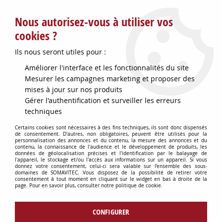
Service client : info@somavitec.fr ou au +33 (7) 85 19 42 23
Nous autorisez-vous à utiliser vos
du lundi au vendredi de 9h à 12h30 et de 13h30 à 18h (17h le
vendredi)
cookies ?
DESTOCKAGE SUR UNE SELECTION
Ils nous seront utiles pour :
D'ARTICLES - VOIR PLUS BAS
Améliorer l'interface et les fonctionnalités du site
Contactez-nous !
Mesurer les campagnes marketing et proposer des
mises à jour sur nos produits
Gérer l'authentification et surveiller les erreurs
0
techniques
Certains cookies sont nécessaires à des fins techniques, ils sont donc dispensés
de consentement. D'autres, non obligatoires, peuvent être utilisés pour la
personnalisation des annonces et du contenu, la mesure des annonces et du
Accueil
>
CUVES & GARDES VINS
>
PRODUITS BELLOT
>
SIEGE INOX
contenu, la connaissance de l'audience et le développement de produits, les
FEM64X4 A SOUDER P/BONDE
données de géolocalisation précises et l'identification par le balayage de
l'appareil, le stockage et/ou l'accès aux informations sur un appareil. Si vous
donnez votre consentement, celui-ci sera valable sur l’ensemble des sous-
domaines de SOMAVITEC. Vous disposez de la possibilité de retirer votre
consentement à tout moment en cliquant sur le widget en bas à droite de la
page. Pour en savoir plus, consulter notre politique de cookie.
CONFIGURER