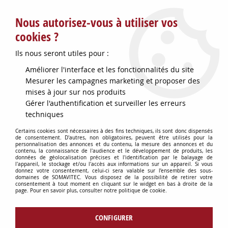
Service client : info@somavitec.fr ou au +33 (7) 85 19 42 23
Nous autorisez-vous à utiliser vos
du lundi au vendredi de 9h à 12h30 et de 13h30 à 18h (17h le
vendredi)
cookies ?
DESTOCKAGE SUR UNE SELECTION
Ils nous seront utiles pour :
D'ARTICLES - VOIR PLUS BAS
Améliorer l'interface et les fonctionnalités du site
Contactez-nous !
Mesurer les campagnes marketing et proposer des
mises à jour sur nos produits
Gérer l'authentification et surveiller les erreurs
0
techniques
Certains cookies sont nécessaires à des fins techniques, ils sont donc dispensés
de consentement. D'autres, non obligatoires, peuvent être utilisés pour la
personnalisation des annonces et du contenu, la mesure des annonces et du
Accueil
>
OENOLOGIE
>
PRODUITS OENOLOGIQUES
>
SOLUTION
contenu, la connaissance de l'audience et le développement de produits, les
SULFUREUSE 10% 22 KG
données de géolocalisation précises et l'identification par le balayage de
l'appareil, le stockage et/ou l'accès aux informations sur un appareil. Si vous
donnez votre consentement, celui-ci sera valable sur l’ensemble des sous-
domaines de SOMAVITEC. Vous disposez de la possibilité de retirer votre
consentement à tout moment en cliquant sur le widget en bas à droite de la
page. Pour en savoir plus, consulter notre politique de cookie.
CONFIGURER