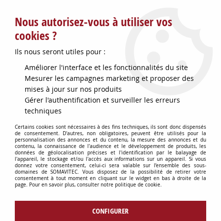
Service client : info@somavitec.fr ou au +33 (7) 85 19 42 23
Nous autorisez-vous à utiliser vos
du lundi au vendredi de 9h à 12h30 et de 13h30 à 18h (17h le
vendredi)
cookies ?
DESTOCKAGE SUR UNE SELECTION
Ils nous seront utiles pour :
D'ARTICLES - VOIR PLUS BAS
Améliorer l'interface et les fonctionnalités du site
Contactez-nous !
Mesurer les campagnes marketing et proposer des
mises à jour sur nos produits
Gérer l'authentification et surveiller les erreurs
0
techniques
Certains cookies sont nécessaires à des fins techniques, ils sont donc dispensés
de consentement. D'autres, non obligatoires, peuvent être utilisés pour la
personnalisation des annonces et du contenu, la mesure des annonces et du
Accueil
>
HYGIÈNE DU CHAI
>
contenu, la connaissance de l'audience et le développement de produits, les
HYGIÈNE DU CHAI : PRODUITS & MATÉRIELS
>
SOUDE CAUSTIQUE
données de géolocalisation précises et l'identification par le balayage de
l'appareil, le stockage et/ou l'accès aux informations sur un appareil. Si vous
DETARTRANT 25KG
donnez votre consentement, celui-ci sera valable sur l’ensemble des sous-
domaines de SOMAVITEC. Vous disposez de la possibilité de retirer votre
consentement à tout moment en cliquant sur le widget en bas à droite de la
page. Pour en savoir plus, consulter notre politique de cookie.
CONFIGURER