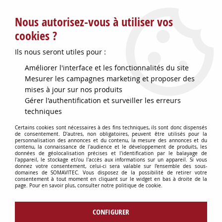
Service client : info@somavitec.fr ou au +33 (7) 85 19 42 23
Nous autorisez-vous à utiliser vos
du lundi au vendredi de 9h à 12h30 et de 13h30 à 18h (17h le
vendredi)
cookies ?
DESTOCKAGE SUR UNE SELECTION
Ils nous seront utiles pour :
D'ARTICLES - VOIR PLUS BAS
Améliorer l'interface et les fonctionnalités du site
Contactez-nous !
Mesurer les campagnes marketing et proposer des
mises à jour sur nos produits
Gérer l'authentification et surveiller les erreurs
0
techniques
Certains cookies sont nécessaires à des fins techniques, ils sont donc dispensés
de consentement. D'autres, non obligatoires, peuvent être utilisés pour la
personnalisation des annonces et du contenu, la mesure des annonces et du
Accueil
>
OENOLOGIE
>
ANALYSE DU VIN & ACCESSOIRES
>
SOUDE
contenu, la connaissance de l'audience et le développement de produits, les
N/10 250 ML
données de géolocalisation précises et l'identification par le balayage de
l'appareil, le stockage et/ou l'accès aux informations sur un appareil. Si vous
donnez votre consentement, celui-ci sera valable sur l’ensemble des sous-
domaines de SOMAVITEC. Vous disposez de la possibilité de retirer votre
consentement à tout moment en cliquant sur le widget en bas à droite de la
page. Pour en savoir plus, consulter notre politique de cookie.
CONFIGURER