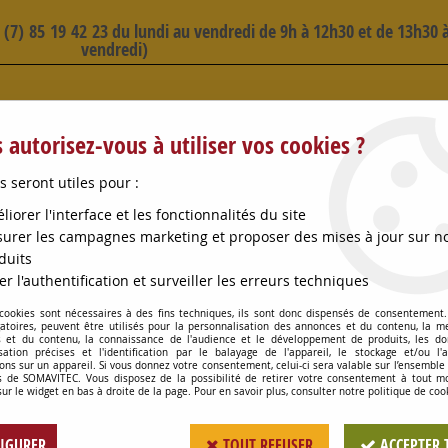
3 (7) 85 19 42 23 du lundi au vendredi de 9h à 12h30 et de 13h30 à
vendredi)
 SELECTION D'ARTICLES - VOIR PLUS B
 autorisez-vous à utiliser vos cookies ?
s seront utiles pour :
liorer l'interface et les fonctionnalités du site
urer les campagnes marketing et proposer des mises à jour sur n
duits
OMPES
CONSOMMABLES
OENOLOGIE
PETITS MA
er l'authentification et surveiller les erreurs techniques
 cookies sont nécessaires à des fins techniques, ils sont donc dispensés de consentement. 
X SULFATE DE CUIVRE 5L
gatoires, peuvent être utilisés pour la personnalisation des annonces et du contenu, la m
 et du contenu, la connaissance de l'audience et le développement de produits, les d
isation précises et l'identification par le balayage de l'appareil, le stockage et/ou l'
ons sur un appareil. Si vous donnez votre consentement, celui-ci sera valable sur l’ensemble
 de SOMAVITEC. Vous disposez de la possibilité de retirer votre consentement à tout 
SULFIREDOX SULFAT
sur le widget en bas à droite de la page. Pour en savoir plus, consulter notre politique de coo
Soyez le premier à donner votr
IGURER
TOUT REFUSER
ACCEPTER 