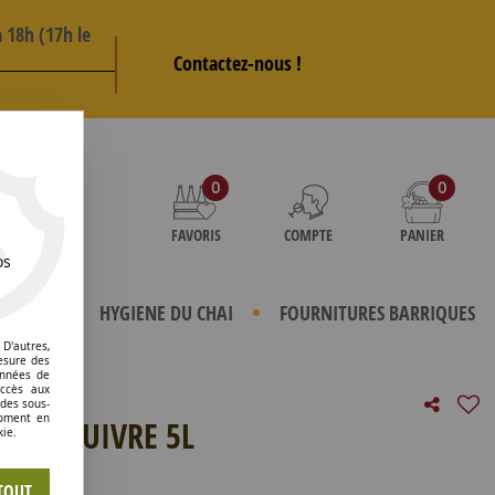
 18h (17h le
Contactez-nous !
AS
0
0
FAVORIS
COMPTE
PANIER
os
TERIELS
HYGIENE DU CHAI
FOURNITURES BARRIQUES
D'autres,
esure des
onnées de
accès aux
 des sous-
moment en
E DE CUIVRE 5L
kie.
e avis !
TOUT