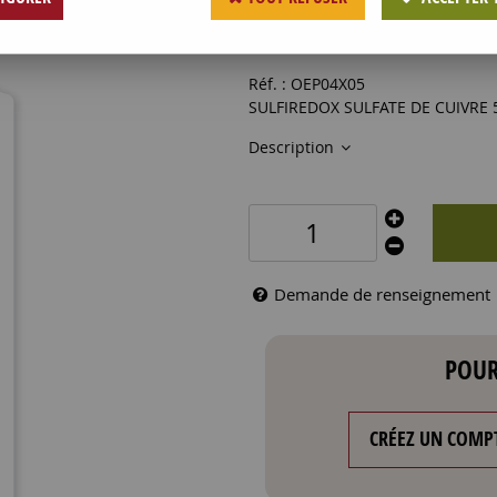
20
,
43
€
HT
Réf. :
OEP04X05
SULFIREDOX SULFATE DE CUIVRE 
Description
Demande de renseignement
POUR
CRÉEZ UN COMP