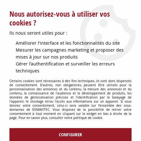
Service client : info@somavitec.fr ou au +33 (7) 85 19 42 23
Nous autorisez-vous à utiliser vos
du lundi au vendredi de 9h à 12h30 et de 13h30 à 18h (17h le
vendredi)
cookies ?
DESTOCKAGE SUR UNE SELECTION
Ils nous seront utiles pour :
D'ARTICLES - VOIR PLUS BAS
Améliorer l'interface et les fonctionnalités du site
Contactez-nous !
Mesurer les campagnes marketing et proposer des
mises à jour sur nos produits
Gérer l'authentification et surveiller les erreurs
0
techniques
Certains cookies sont nécessaires à des fins techniques, ils sont donc dispensés
de consentement. D'autres, non obligatoires, peuvent être utilisés pour la
personnalisation des annonces et du contenu, la mesure des annonces et du
Accueil
>
OENOLOGIE
>
PRODUITS OENOLOGIQUES
>
SUPERSTART
contenu, la connaissance de l'audience et le développement de produits, les
ACTIVATEUR FERM ROUGE5KG
données de géolocalisation précises et l'identification par le balayage de
l'appareil, le stockage et/ou l'accès aux informations sur un appareil. Si vous
donnez votre consentement, celui-ci sera valable sur l’ensemble des sous-
domaines de SOMAVITEC. Vous disposez de la possibilité de retirer votre
consentement à tout moment en cliquant sur le widget en bas à droite de la
page. Pour en savoir plus, consulter notre politique de cookie.
CONFIGURER