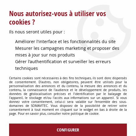
Service client : info@somavitec.fr ou au +33 (7) 85 19 42 23
Nous autorisez-vous à utiliser vos
du lundi au vendredi de 9h à 12h30 et de 13h30 à 18h (17h le
vendredi)
cookies ?
DESTOCKAGE SUR UNE SELECTION
Ils nous seront utiles pour :
D'ARTICLES - VOIR PLUS BAS
Améliorer l'interface et les fonctionnalités du site
Contactez-nous !
Mesurer les campagnes marketing et proposer des
mises à jour sur nos produits
Gérer l'authentification et surveiller les erreurs
0
techniques
Certains cookies sont nécessaires à des fins techniques, ils sont donc dispensés
de consentement. D'autres, non obligatoires, peuvent être utilisés pour la
personnalisation des annonces et du contenu, la mesure des annonces et du
Accueil
>
HYGIÈNE DU CHAI
>
ARROSAGE & EAU
>
SUPPORT MURAL
contenu, la connaissance de l'audience et le développement de produits, les
INOX DE TUYAU GM
données de géolocalisation précises et l'identification par le balayage de
l'appareil, le stockage et/ou l'accès aux informations sur un appareil. Si vous
donnez votre consentement, celui-ci sera valable sur l’ensemble des sous-
domaines de SOMAVITEC. Vous disposez de la possibilité de retirer votre
consentement à tout moment en cliquant sur le widget en bas à droite de la
page. Pour en savoir plus, consulter notre politique de cookie.
CONFIGURER