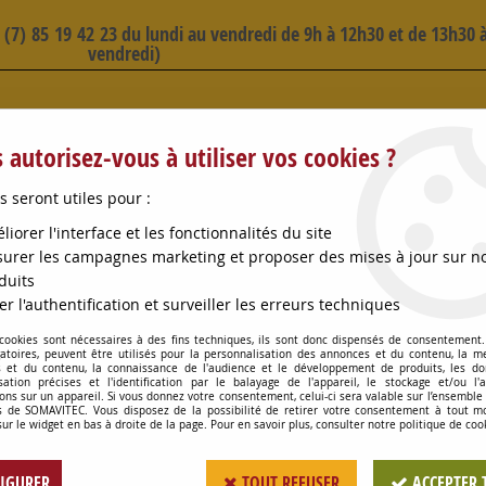
3 (7) 85 19 42 23 du lundi au vendredi de 9h à 12h30 et de 13h30 à
vendredi)
 SELECTION D'ARTICLES - VOIR PLUS B
 autorisez-vous à utiliser vos cookies ?
s seront utiles pour :
liorer l'interface et les fonctionnalités du site
urer les campagnes marketing et proposer des mises à jour sur n
duits
OMPES
CONSOMMABLES
OENOLOGIE
PETITS MA
er l'authentification et surveiller les erreurs techniques
 cookies sont nécessaires à des fins techniques, ils sont donc dispensés de consentement. 
AU PVC TRANSPARENT D25 ML ALIM
gatoires, peuvent être utilisés pour la personnalisation des annonces et du contenu, la m
 et du contenu, la connaissance de l'audience et le développement de produits, les d
isation précises et l'identification par le balayage de l'appareil, le stockage et/ou l'
ons sur un appareil. Si vous donnez votre consentement, celui-ci sera valable sur l’ensemble
 de SOMAVITEC. Vous disposez de la possibilité de retirer votre consentement à tout 
TUYAU PVC TRANSP
sur le widget en bas à droite de la page. Pour en savoir plus, consulter notre politique de coo
Soyez le premier à donner votr
IGURER
TOUT REFUSER
ACCEPTER 