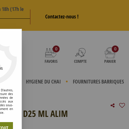
 18h (17h le
Contactez-nous !
AS
0
0
FAVORIS
COMPTE
PANIER
os
TERIELS
HYGIENE DU CHAI
FOURNITURES BARRIQUES
D'autres,
esure des
onnées de
accès aux
 des sous-
moment en
ARENT D25 ML ALIM
kie.
e avis !
TOUT