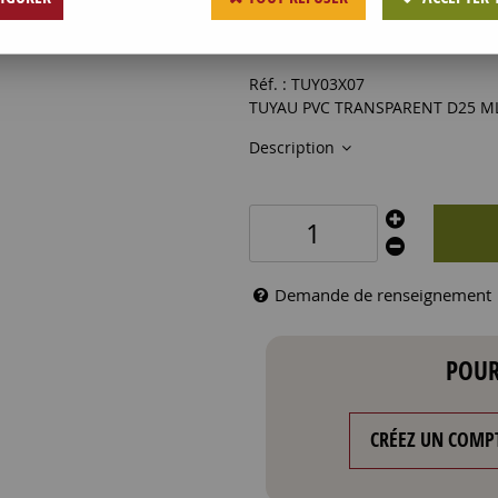
3
,
20
€
HT
Réf. :
TUY03X07
TUYAU PVC TRANSPARENT D25 M
Description
Demande de renseignement
POUR
CRÉEZ UN COMP