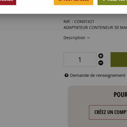
22
,
00
€
HT
Réf. :
CON01X21
ADAPTATEUR CONTENEUR 50 MA
Description
Demande de renseignement
POUR
CRÉEZ UN COMP