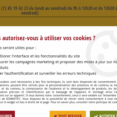
3 (7) 85 19 42 23 du lundi au vendredi de 9h à 12h30 et de 13h30 à
vendredi)
 SELECTION D'ARTICLES - VOIR PLUS B
 autorisez-vous à utiliser vos cookies ?
s seront utiles pour :
liorer l'interface et les fonctionnalités du site
urer les campagnes marketing et proposer des mises à jour sur n
duits
OMPES
CONSOMMABLES
OENOLOGIE
PETITS MA
er l'authentification et surveiller les erreurs techniques
 cookies sont nécessaires à des fins techniques, ils sont donc dispensés de consentement. 
EUR CONTENEUR 50 MACON PLAST
gatoires, peuvent être utilisés pour la personnalisation des annonces et du contenu, la m
 et du contenu, la connaissance de l'audience et le développement de produits, les d
isation précises et l'identification par le balayage de l'appareil, le stockage et/ou l'
ons sur un appareil. Si vous donnez votre consentement, celui-ci sera valable sur l’ensemble
 de SOMAVITEC. Vous disposez de la possibilité de retirer votre consentement à tout 
ADAPTATEUR CONT
sur le widget en bas à droite de la page. Pour en savoir plus, consulter notre politique de coo
Soyez le premier à donner votr
IGURER
TOUT REFUSER
ACCEPTER 