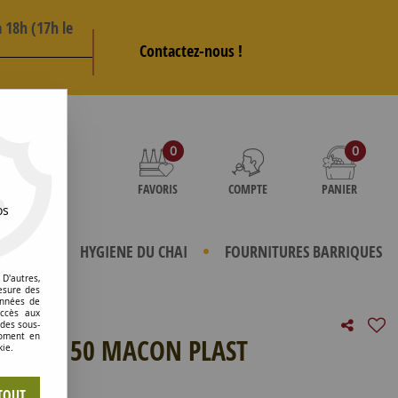
 18h (17h le
Contactez-nous !
AS
0
0
FAVORIS
COMPTE
PANIER
os
TERIELS
HYGIENE DU CHAI
FOURNITURES BARRIQUES
D'autres,
esure des
onnées de
accès aux
 des sous-
moment en
ENEUR 50 MACON PLAST
kie.
e avis !
TOUT