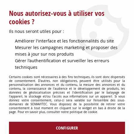
Service client : info@somavitec.fr ou au +33 (7) 85 19 42 23
Nous autorisez-vous à utiliser vos
du lundi au vendredi de 9h à 12h30 et de 13h30 à 18h (17h le
vendredi)
cookies ?
DESTOCKAGE SUR UNE SELECTION
Ils nous seront utiles pour :
D'ARTICLES - VOIR PLUS BAS
Améliorer l'interface et les fonctionnalités du site
Contactez-nous !
Mesurer les campagnes marketing et proposer des
mises à jour sur nos produits
Gérer l'authentification et surveiller les erreurs
0
techniques
Certains cookies sont nécessaires à des fins techniques, ils sont donc dispensés
de consentement. D'autres, non obligatoires, peuvent être utilisés pour la
personnalisation des annonces et du contenu, la mesure des annonces et du
Accueil
>
OENOLOGIE
>
ANALYSE DU VIN & ACCESSOIRES
>
AIMANT
contenu, la connaissance de l'audience et le développement de produits, les
AGITATEUR MAGNET. HI731319/U
données de géolocalisation précises et l'identification par le balayage de
l'appareil, le stockage et/ou l'accès aux informations sur un appareil. Si vous
donnez votre consentement, celui-ci sera valable sur l’ensemble des sous-
domaines de SOMAVITEC. Vous disposez de la possibilité de retirer votre
consentement à tout moment en cliquant sur le widget en bas à droite de la
page. Pour en savoir plus, consulter notre politique de cookie.
CONFIGURER