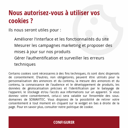
Service client : info@somavitec.fr ou au +33 (7) 85 19 42 23
Nous autorisez-vous à utiliser vos
du lundi au vendredi de 9h à 12h30 et de 13h30 à 18h (17h le
vendredi)
cookies ?
DESTOCKAGE SUR UNE SELECTION
Ils nous seront utiles pour :
D'ARTICLES - VOIR PLUS BAS
Améliorer l'interface et les fonctionnalités du site
Contactez-nous !
Mesurer les campagnes marketing et proposer des
mises à jour sur nos produits
Gérer l'authentification et surveiller les erreurs
0
techniques
Certains cookies sont nécessaires à des fins techniques, ils sont donc dispensés
de consentement. D'autres, non obligatoires, peuvent être utilisés pour la
personnalisation des annonces et du contenu, la mesure des annonces et du
Accueil
>
HYGIÈNE DU CHAI
>
contenu, la connaissance de l'audience et le développement de produits, les
HYGIÈNE DU CHAI : PRODUITS & MATÉRIELS
>
BALAI CANTONNIER
données de géolocalisation précises et l'identification par le balayage de
l'appareil, le stockage et/ou l'accès aux informations sur un appareil. Si vous
PETIT MOD A CLOUER
donnez votre consentement, celui-ci sera valable sur l’ensemble des sous-
domaines de SOMAVITEC. Vous disposez de la possibilité de retirer votre
consentement à tout moment en cliquant sur le widget en bas à droite de la
page. Pour en savoir plus, consulter notre politique de cookie.
CONFIGURER