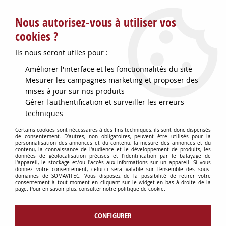
Service client : info@somavitec.fr ou au +33 (7) 85 19 42 23
Nous autorisez-vous à utiliser vos
du lundi au vendredi de 9h à 12h30 et de 13h30 à 18h (17h le
vendredi)
cookies ?
DESTOCKAGE SUR UNE SELECTION
Ils nous seront utiles pour :
D'ARTICLES - VOIR PLUS BAS
Améliorer l'interface et les fonctionnalités du site
Contactez-nous !
Mesurer les campagnes marketing et proposer des
mises à jour sur nos produits
Gérer l'authentification et surveiller les erreurs
0
techniques
Certains cookies sont nécessaires à des fins techniques, ils sont donc dispensés
de consentement. D'autres, non obligatoires, peuvent être utilisés pour la
personnalisation des annonces et du contenu, la mesure des annonces et du
Accueil
>
FOURNITURES BARRIQUES
>
BONDES ET ESQUIVES
>
BONDE
contenu, la connaissance de l'audience et le développement de produits, les
CHENE DIAM HAUT 55MM
données de géolocalisation précises et l'identification par le balayage de
l'appareil, le stockage et/ou l'accès aux informations sur un appareil. Si vous
donnez votre consentement, celui-ci sera valable sur l’ensemble des sous-
domaines de SOMAVITEC. Vous disposez de la possibilité de retirer votre
consentement à tout moment en cliquant sur le widget en bas à droite de la
page. Pour en savoir plus, consulter notre politique de cookie.
CONFIGURER