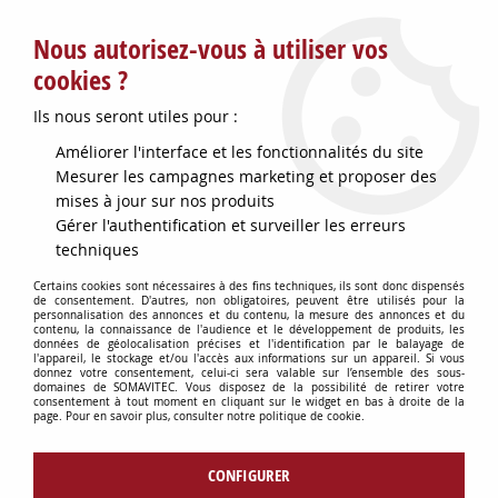
Service client : info@somavitec.fr ou au +33 (7) 85 19 42 23
Nous autorisez-vous à utiliser vos
du lundi au vendredi de 9h à 12h30 et de 13h30 à 18h (17h le
vendredi)
cookies ?
DESTOCKAGE SUR UNE SELECTION
Ils nous seront utiles pour :
D'ARTICLES - VOIR PLUS BAS
Améliorer l'interface et les fonctionnalités du site
Contactez-nous !
Mesurer les campagnes marketing et proposer des
mises à jour sur nos produits
Gérer l'authentification et surveiller les erreurs
0
techniques
Certains cookies sont nécessaires à des fins techniques, ils sont donc dispensés
de consentement. D'autres, non obligatoires, peuvent être utilisés pour la
personnalisation des annonces et du contenu, la mesure des annonces et du
Accueil
>
CUVES & GARDES VINS
>
ACCESSOIRES GARDES VINS
>
contenu, la connaissance de l'audience et le développement de produits, les
CHAMBRE A AIR D700MM OPAQUE
données de géolocalisation précises et l'identification par le balayage de
l'appareil, le stockage et/ou l'accès aux informations sur un appareil. Si vous
donnez votre consentement, celui-ci sera valable sur l’ensemble des sous-
domaines de SOMAVITEC. Vous disposez de la possibilité de retirer votre
consentement à tout moment en cliquant sur le widget en bas à droite de la
page. Pour en savoir plus, consulter notre politique de cookie.
CONFIGURER