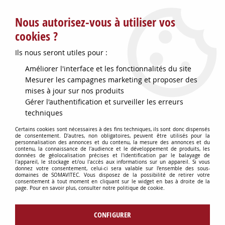
Service client : info@somavitec.fr ou au +33 (7) 85 19 42 23
Nous autorisez-vous à utiliser vos
du lundi au vendredi de 9h à 12h30 et de 13h30 à 18h (17h le
vendredi)
cookies ?
DESTOCKAGE SUR UNE SELECTION
Ils nous seront utiles pour :
D'ARTICLES - VOIR PLUS BAS
Améliorer l'interface et les fonctionnalités du site
Contactez-nous !
Mesurer les campagnes marketing et proposer des
mises à jour sur nos produits
Gérer l'authentification et surveiller les erreurs
0
techniques
Certains cookies sont nécessaires à des fins techniques, ils sont donc dispensés
de consentement. D'autres, non obligatoires, peuvent être utilisés pour la
personnalisation des annonces et du contenu, la mesure des annonces et du
Accueil
>
CUVES & GARDES VINS
>
ACCESSOIRES POUR CUVES
>
contenu, la connaissance de l'audience et le développement de produits, les
DRAPEAU CUVE INOX 304 2000X370
données de géolocalisation précises et l'identification par le balayage de
l'appareil, le stockage et/ou l'accès aux informations sur un appareil. Si vous
donnez votre consentement, celui-ci sera valable sur l’ensemble des sous-
domaines de SOMAVITEC. Vous disposez de la possibilité de retirer votre
consentement à tout moment en cliquant sur le widget en bas à droite de la
page. Pour en savoir plus, consulter notre politique de cookie.
CONFIGURER