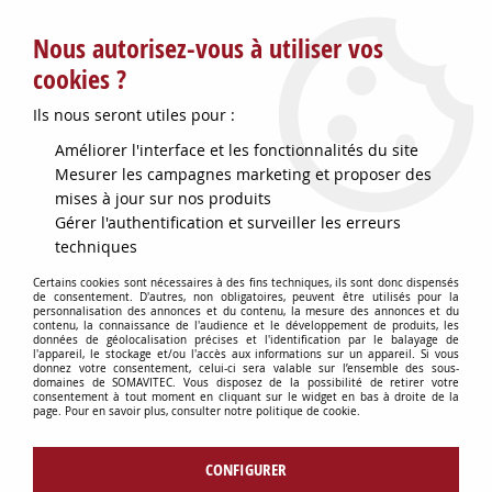
Service client : info@somavitec.fr ou au +33 (7) 85 19 42 23
Nous autorisez-vous à utiliser vos
du lundi au vendredi de 9h à 12h30 et de 13h30 à 18h (17h le
vendredi)
cookies ?
DESTOCKAGE SUR UNE SELECTION
Ils nous seront utiles pour :
D'ARTICLES - VOIR PLUS BAS
Améliorer l'interface et les fonctionnalités du site
Contactez-nous !
Mesurer les campagnes marketing et proposer des
mises à jour sur nos produits
Gérer l'authentification et surveiller les erreurs
0
techniques
Certains cookies sont nécessaires à des fins techniques, ils sont donc dispensés
de consentement. D'autres, non obligatoires, peuvent être utilisés pour la
personnalisation des annonces et du contenu, la mesure des annonces et du
Accueil
>
TUYAUX & RACCORDS
>
JOINTS VINICOLES
>
JOINT PLEIN
contenu, la connaissance de l'audience et le développement de produits, les
P/BOUCHON D40 MACON
données de géolocalisation précises et l'identification par le balayage de
l'appareil, le stockage et/ou l'accès aux informations sur un appareil. Si vous
donnez votre consentement, celui-ci sera valable sur l’ensemble des sous-
domaines de SOMAVITEC. Vous disposez de la possibilité de retirer votre
consentement à tout moment en cliquant sur le widget en bas à droite de la
page. Pour en savoir plus, consulter notre politique de cookie.
CONFIGURER