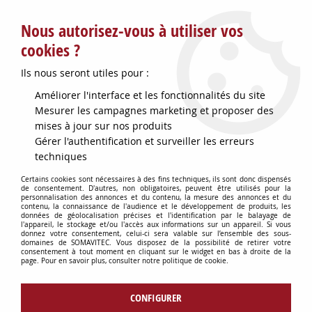
Service client : info@somavitec.fr ou au +33 (7) 85 19 42 23
Nous autorisez-vous à utiliser vos
du lundi au vendredi de 9h à 12h30 et de 13h30 à 18h (17h le
vendredi)
cookies ?
DESTOCKAGE SUR UNE SELECTION
Ils nous seront utiles pour :
D'ARTICLES - VOIR PLUS BAS
Améliorer l'interface et les fonctionnalités du site
Contactez-nous !
Mesurer les campagnes marketing et proposer des
mises à jour sur nos produits
Gérer l'authentification et surveiller les erreurs
0
techniques
Certains cookies sont nécessaires à des fins techniques, ils sont donc dispensés
de consentement. D'autres, non obligatoires, peuvent être utilisés pour la
personnalisation des annonces et du contenu, la mesure des annonces et du
Accueil
>
POMPES
>
PIECES DETACHEES ARM
>
GARNITURE
contenu, la connaissance de l'audience et le développement de produits, les
MECANIQUE POMPE ARM AVEC ERGOTS
données de géolocalisation précises et l'identification par le balayage de
l'appareil, le stockage et/ou l'accès aux informations sur un appareil. Si vous
donnez votre consentement, celui-ci sera valable sur l’ensemble des sous-
domaines de SOMAVITEC. Vous disposez de la possibilité de retirer votre
consentement à tout moment en cliquant sur le widget en bas à droite de la
page. Pour en savoir plus, consulter notre politique de cookie.
CONFIGURER