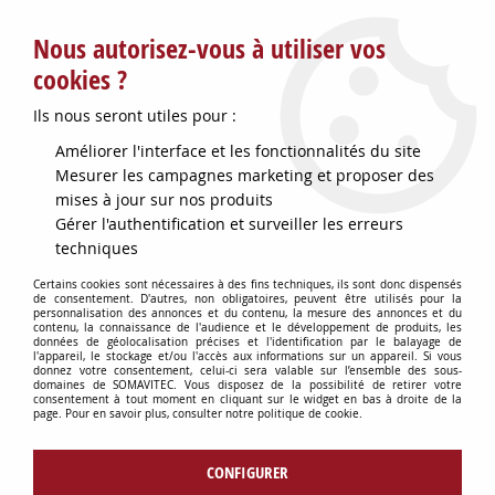
Service client : info@somavitec.fr ou au +33 (7) 85 19 42 23
Nous autorisez-vous à utiliser vos
du lundi au vendredi de 9h à 12h30 et de 13h30 à 18h (17h le
vendredi)
cookies ?
DESTOCKAGE SUR UNE SELECTION
Ils nous seront utiles pour :
D'ARTICLES - VOIR PLUS BAS
Améliorer l'interface et les fonctionnalités du site
Contactez-nous !
Mesurer les campagnes marketing et proposer des
mises à jour sur nos produits
Gérer l'authentification et surveiller les erreurs
0
techniques
Certains cookies sont nécessaires à des fins techniques, ils sont donc dispensés
de consentement. D'autres, non obligatoires, peuvent être utilisés pour la
personnalisation des annonces et du contenu, la mesure des annonces et du
Accueil
>
POMPES
>
PIECES DETACHEES ARM
>
ROTOR NEOPRENE
contenu, la connaissance de l'audience et le développement de produits, les
ARM 190HL/H
données de géolocalisation précises et l'identification par le balayage de
l'appareil, le stockage et/ou l'accès aux informations sur un appareil. Si vous
donnez votre consentement, celui-ci sera valable sur l’ensemble des sous-
domaines de SOMAVITEC. Vous disposez de la possibilité de retirer votre
consentement à tout moment en cliquant sur le widget en bas à droite de la
page. Pour en savoir plus, consulter notre politique de cookie.
CONFIGURER