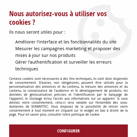
Service client : info@somavitec.fr ou au +33 (7) 85 19 42 23
Nous autorisez-vous à utiliser vos
du lundi au vendredi de 9h à 12h30 et de 13h30 à 18h (17h le
vendredi)
cookies ?
DESTOCKAGE SUR UNE SELECTION
Ils nous seront utiles pour :
D'ARTICLES - VOIR PLUS BAS
Améliorer l'interface et les fonctionnalités du site
Contactez-nous !
Mesurer les campagnes marketing et proposer des
mises à jour sur nos produits
Gérer l'authentification et surveiller les erreurs
0
techniques
Certains cookies sont nécessaires à des fins techniques, ils sont donc dispensés
de consentement. D'autres, non obligatoires, peuvent être utilisés pour la
personnalisation des annonces et du contenu, la mesure des annonces et du
Accueil
>
OENOLOGIE
>
PRODUITS OENOLOGIQUES
>
MICROCOL
contenu, la connaissance de l'audience et le développement de produits, les
BENTONITE ALPHA 25KG
données de géolocalisation précises et l'identification par le balayage de
l'appareil, le stockage et/ou l'accès aux informations sur un appareil. Si vous
donnez votre consentement, celui-ci sera valable sur l’ensemble des sous-
domaines de SOMAVITEC. Vous disposez de la possibilité de retirer votre
consentement à tout moment en cliquant sur le widget en bas à droite de la
page. Pour en savoir plus, consulter notre politique de cookie.
CONFIGURER