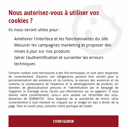
Service client : info@somavitec.fr ou au +33 (7) 85 19 42 23
Nous autorisez-vous à utiliser vos
du lundi au vendredi de 9h à 12h30 et de 13h30 à 18h (17h le
vendredi)
cookies ?
DESTOCKAGE SUR UNE SELECTION
Ils nous seront utiles pour :
D'ARTICLES - VOIR PLUS BAS
Améliorer l'interface et les fonctionnalités du site
Contactez-nous !
Mesurer les campagnes marketing et proposer des
mises à jour sur nos produits
Gérer l'authentification et surveiller les erreurs
0
techniques
Certains cookies sont nécessaires à des fins techniques, ils sont donc dispensés
de consentement. D'autres, non obligatoires, peuvent être utilisés pour la
personnalisation des annonces et du contenu, la mesure des annonces et du
Accueil
>
TUYAUX & RACCORDS
>
RACCORDERIE VINICOLE
>
RACCORD
contenu, la connaissance de l'audience et le développement de produits, les
INOX Y EGAL D53 A SOUDER
données de géolocalisation précises et l'identification par le balayage de
l'appareil, le stockage et/ou l'accès aux informations sur un appareil. Si vous
donnez votre consentement, celui-ci sera valable sur l’ensemble des sous-
domaines de SOMAVITEC. Vous disposez de la possibilité de retirer votre
consentement à tout moment en cliquant sur le widget en bas à droite de la
page. Pour en savoir plus, consulter notre politique de cookie.
CONFIGURER