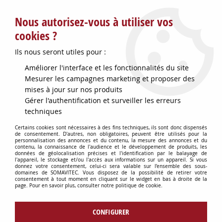
Service client : info@somavitec.fr ou au +33 (7) 85 19 42 23
Nous autorisez-vous à utiliser vos
du lundi au vendredi de 9h à 12h30 et de 13h30 à 18h (17h le
vendredi)
cookies ?
DESTOCKAGE SUR UNE SELECTION
Ils nous seront utiles pour :
D'ARTICLES - VOIR PLUS BAS
Améliorer l'interface et les fonctionnalités du site
Contactez-nous !
Mesurer les campagnes marketing et proposer des
mises à jour sur nos produits
Gérer l'authentification et surveiller les erreurs
0
techniques
Certains cookies sont nécessaires à des fins techniques, ils sont donc dispensés
de consentement. D'autres, non obligatoires, peuvent être utilisés pour la
personnalisation des annonces et du contenu, la mesure des annonces et du
Accueil
>
TUYAUX & RACCORDS
>
RACCORDERIE VINICOLE
>
RACCORD
contenu, la connaissance de l'audience et le développement de produits, les
INOX Y EGAL D73 A SOUDER
données de géolocalisation précises et l'identification par le balayage de
l'appareil, le stockage et/ou l'accès aux informations sur un appareil. Si vous
donnez votre consentement, celui-ci sera valable sur l’ensemble des sous-
domaines de SOMAVITEC. Vous disposez de la possibilité de retirer votre
consentement à tout moment en cliquant sur le widget en bas à droite de la
page. Pour en savoir plus, consulter notre politique de cookie.
CONFIGURER