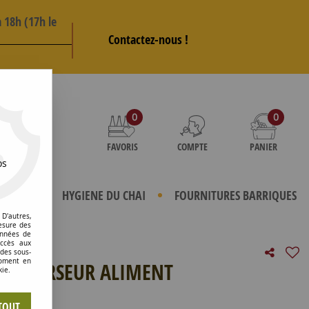
 18h (17h le
Contactez-nous !
AS
0
0
FAVORIS
COMPTE
PANIER
os
TERIELS
HYGIENE DU CHAI
FOURNITURES BARRIQUES
D'autres,
esure des
onnées de
accès aux
 des sous-
moment en
BEC VERSEUR ALIMENT
kie.
e avis !
TOUT