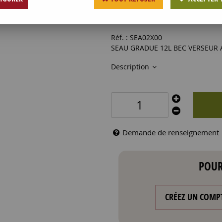
13
,
40
€
HT
Réf. :
SEA02X00
SEAU GRADUE 12L BEC VERSEUR 
Description
Demande de renseignement
POUR
CRÉEZ UN COMP