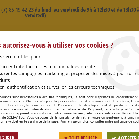
3 (7) 85 19 42 23 du lundi au vendredi de 9h à 12h30 et de 13h30 à
vendredi)
 SELECTION D'ARTICLES - VOIR PLUS B
 autorisez-vous à utiliser vos cookies ?
s seront utiles pour :
liorer l'interface et les fonctionnalités du site
urer les campagnes marketing et proposer des mises à jour sur n
duits
OMPES
CONSOMMABLES
OENOLOGIE
PETITS MA
er l'authentification et surveiller les erreurs techniques
 cookies sont nécessaires à des fins techniques, ils sont donc dispensés de consentement. 
ATÉRIELS
>
SEAU GRADUE 12L BEC VERSEUR ALIMENT
gatoires, peuvent être utilisés pour la personnalisation des annonces et du contenu, la m
 et du contenu, la connaissance de l'audience et le développement de produits, les d
isation précises et l'identification par le balayage de l'appareil, le stockage et/ou l'
ons sur un appareil. Si vous donnez votre consentement, celui-ci sera valable sur l’ensemble
 de SOMAVITEC. Vous disposez de la possibilité de retirer votre consentement à tout 
SEAU GRADUE 12L 
sur le widget en bas à droite de la page. Pour en savoir plus, consulter notre politique de coo
Soyez le premier à donner votr
IGURER
TOUT REFUSER
ACCEPTER 