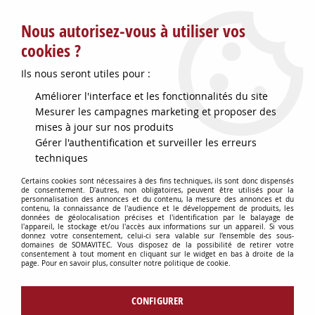
Service client : info@somavitec.fr ou au +33 (7) 85 19 42 23
Nous autorisez-vous à utiliser vos
du lundi au vendredi de 9h à 12h30 et de 13h30 à 18h (17h le
vendredi)
cookies ?
DESTOCKAGE SUR UNE SELECTION
Ils nous seront utiles pour :
D'ARTICLES - VOIR PLUS BAS
Améliorer l'interface et les fonctionnalités du site
Contactez-nous !
Mesurer les campagnes marketing et proposer des
mises à jour sur nos produits
Gérer l'authentification et surveiller les erreurs
0
techniques
Certains cookies sont nécessaires à des fins techniques, ils sont donc dispensés
de consentement. D'autres, non obligatoires, peuvent être utilisés pour la
personnalisation des annonces et du contenu, la mesure des annonces et du
Accueil
>
PETITS MATERIELS
>
contenu, la connaissance de l'audience et le développement de produits, les
MANUTENTION : APPAREILS & FOURNITURES
>
TRANSPALETTE 2T
données de géolocalisation précises et l'identification par le balayage de
l'appareil, le stockage et/ou l'accès aux informations sur un appareil. Si vous
PESEUR L1150 85A200
donnez votre consentement, celui-ci sera valable sur l’ensemble des sous-
domaines de SOMAVITEC. Vous disposez de la possibilité de retirer votre
consentement à tout moment en cliquant sur le widget en bas à droite de la
page. Pour en savoir plus, consulter notre politique de cookie.
CONFIGURER