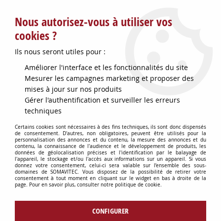
Service client : info@somavitec.fr ou au +33 (7) 85 19 42 23
Nous autorisez-vous à utiliser vos
du lundi au vendredi de 9h à 12h30 et de 13h30 à 18h (17h le
vendredi)
cookies ?
DESTOCKAGE SUR UNE SELECTION
Ils nous seront utiles pour :
D'ARTICLES - VOIR PLUS BAS
Améliorer l'interface et les fonctionnalités du site
Contactez-nous !
Mesurer les campagnes marketing et proposer des
mises à jour sur nos produits
Gérer l'authentification et surveiller les erreurs
0
techniques
Certains cookies sont nécessaires à des fins techniques, ils sont donc dispensés
de consentement. D'autres, non obligatoires, peuvent être utilisés pour la
personnalisation des annonces et du contenu, la mesure des annonces et du
Accueil
>
TUYAUX & RACCORDS
>
TUYAUX & ACCESSOIRES
>
TUYAU PVC
contenu, la connaissance de l'audience et le développement de produits, les
TRANSPARENT D12 ML ALIM
données de géolocalisation précises et l'identification par le balayage de
l'appareil, le stockage et/ou l'accès aux informations sur un appareil. Si vous
donnez votre consentement, celui-ci sera valable sur l’ensemble des sous-
domaines de SOMAVITEC. Vous disposez de la possibilité de retirer votre
consentement à tout moment en cliquant sur le widget en bas à droite de la
page. Pour en savoir plus, consulter notre politique de cookie.
CONFIGURER